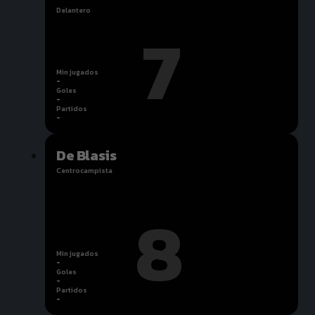
Delantero
7
Min jugados
-
Goles
-
Partidos
-
De Blasis
Centrocampista
8
Min jugados
-
Goles
-
Partidos
-