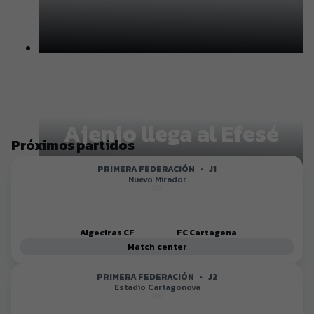
Ajenjo llega al Efesé
Próximos partidos
PRIMERA FEDERACIÓN
·
J1
Nuevo Mirador
Algeciras CF
FC Cartagena
Match center
Renovación de Nacho
PRIMERA FEDERACIÓN
·
J2
Estadio Cartagonova