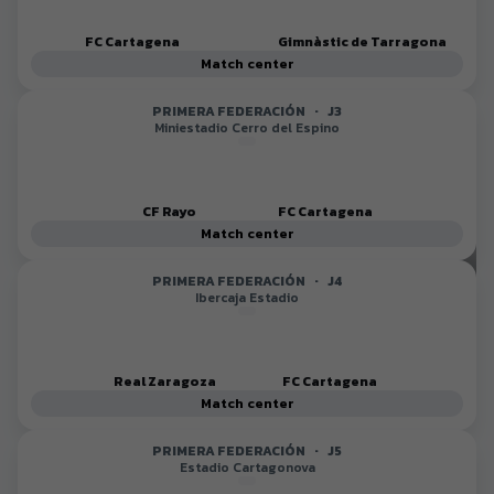
FC Cartagena
Gimnàstic de Tarragona
Match center
PRIMERA FEDERACIÓN
·
J3
Miniestadio Cerro del Espino
Renovación de Pablo
CF Rayo
FC Cartagena
de Blasis
Match center
PRIMERA FEDERACIÓN
·
J4
Ibercaja Estadio
Real Zaragoza
FC Cartagena
Match center
PRIMERA FEDERACIÓN
·
J5
Estadio Cartagonova