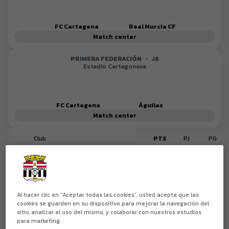
FC Cartagena
Real Murcia CF
Match center
PRIMERA FEDERACIÓN
·
J6
Estadio Cartagonova
FC Cartagena
Águilas
Match center
Club
PTS
PJ
PG
4
0
0
0
Atlético Madrileño
5
0
0
0
CD Teruel
Al hacer clic en “Aceptar todas las cookies”, usted acepta que las
cookies se guarden en su dispositivo para mejorar la navegación del
6
0
0
0
CE Europa
sitio, analizar el uso del mismo, y colaborar con nuestros estudios
para marketing.