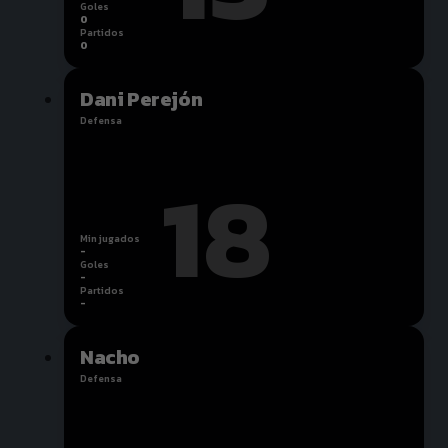
Goles
0
Partidos
0
Dani Perejón
Defensa
18
Min jugados
-
Goles
-
Partidos
-
Nacho
Defensa