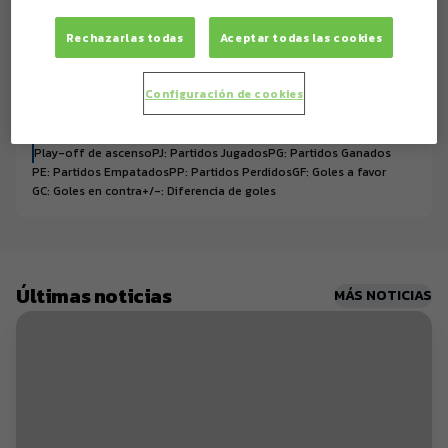
7
0
0
0
FC Cartagena
Rechazarlas todas
Aceptar todas las cookies
8
0
0
0
Gimnàstic de Tarragona
Configuración de cookies
9
0
0
0
SD Huesca
Play-off de ascenso
PJ: Partidos Jugados
PG: Partidos Ganados
PE: Partidos Empatados
PP: Partidos Perdidos
GF: Goles a favor
GC: Goles en contra
+/-: Diferencia de goles
Últimas noticias
MÁS NOTICIAS