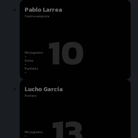
Pablo Larrea
Centrocampista
10
Min jugados
-
Goles
-
Partidos
-
Lucho García
Portero
13
Min jugados
-