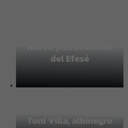
FC Cartagena | Web Oficial FC Cartagena
Nuevo patrocinador
del Efesé
Toni Villa, albinegro