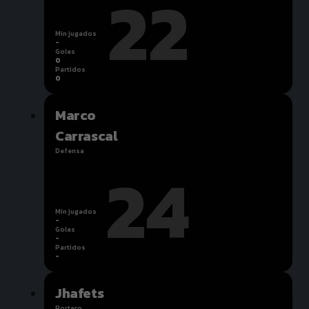
22
Min jugados
-
Goles
0
Partidos
0
Marco
Carrascal
Defensa
24
Min jugados
-
Goles
-
Partidos
-
Jhafets
Portero