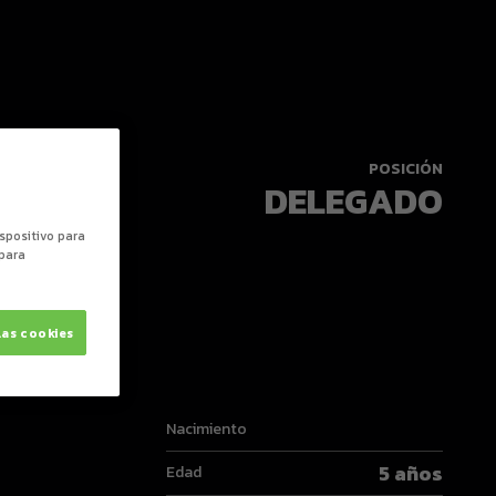
POSICIÓN
DELEGADO
ispositivo para
 para
las cookies
Nacimiento
5 años
Edad