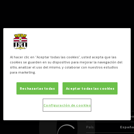
Al hacer clic en “Aceptar todas las cookies”, usted acepta que las
0
cookies se guarden en su dispositivo para mejorar la navegación del
sitio, analizar el uso del mismo, y colaborar con nuestros estudios
para marketing.
VICENTE MARTÍNEZ
Rechazarlas todas
Aceptar todas las cookies
POSICIÓN
UTILLERO
Configuración de cookies
Nacimiento
Edad
3 años
País
España