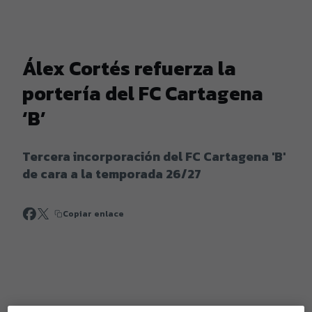
Álex Cortés refuerza la
portería del FC Cartagena
‘B’
Tercera incorporación del FC Cartagena 'B'
de cara a la temporada 26/27
Copiar enlace