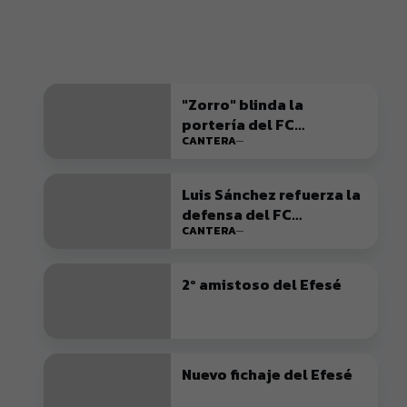
"Zorro" blinda la
portería del FC
CANTERA
Cartagena B
Luis Sánchez refuerza la
defensa del FC
CANTERA
Cartagena B
2º amistoso del Efesé
Nuevo fichaje del Efesé