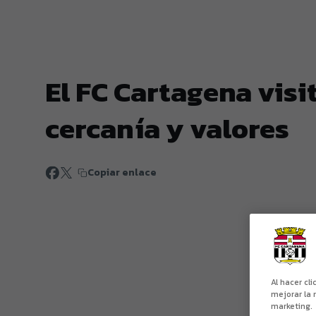
El FC Cartagena visi
cercanía y valores
Copiar enlace
Al hacer cl
mejorar la 
marketing.