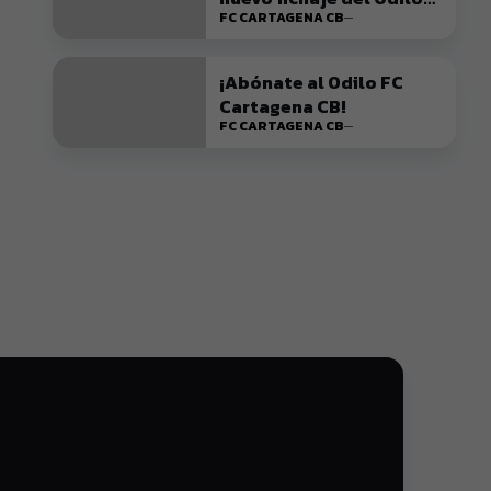
FC CARTAGENA CB
FC Cartagena CB
¡Abónate al Odilo FC
Cartagena CB!
FC CARTAGENA CB