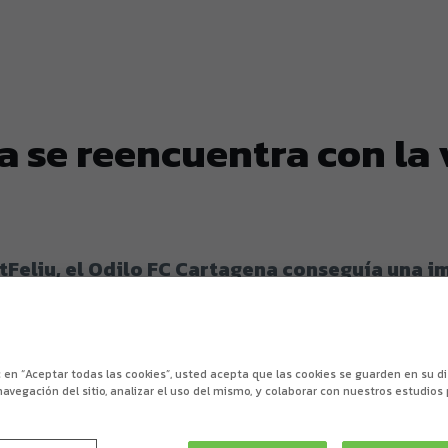
a se reencuentra con la 
tFeliu, el Odilo FC Cartagena conseguía una i
e al liderato.
ic en “Aceptar todas las cookies”, usted acepta que las cookies se guarden en su d
navegación del sitio, analizar el uso del mismo, y colaborar con nuestros estudios