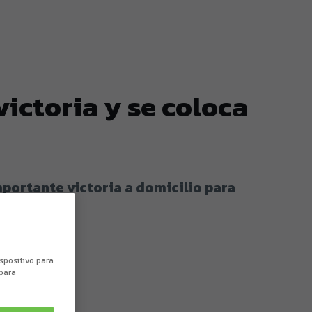
victoria y se coloca
mportante victoria a domicilio para
ispositivo para
 para