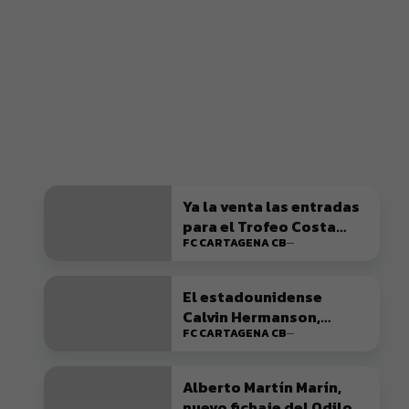
Ya la venta las entradas
para el Trofeo Costa
FC CARTAGENA CB
Cálida Región de Murcia
El estadounidense
Calvin Hermanson,
FC CARTAGENA CB
segundo fichaje del
Odilo FC Cartagena CB.
Alberto Martín Marín,
nuevo fichaje del Odilo