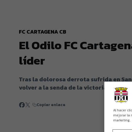
FC CARTAGENA CB
El Odilo FC Cartagen
líder
Tras la dolorosa derrota sufrida en San
volver a la senda de la victoria y aupars
Copiar enlace
Al hacer cl
mejorar la 
marketing.