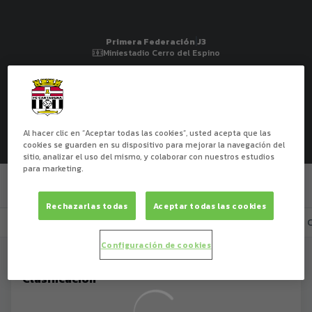
Primera Federación
|
J3
|
FC Cartagena
-
CF Rayo
|
Primera Federación
J3
Miniestadio Cerro del Espino
-
:
-
:
-
:
-
DÍAS
HRS
MIN
SEG
RMJ
CAR
Al hacer clic en “Aceptar todas las cookies”, usted acepta que las
cookies se guarden en su dispositivo para mejorar la navegación del
sitio, analizar el uso del mismo, y colaborar con nuestros estudios
para marketing.
 - 
Rechazarlas todas
Aceptar todas las cookies
Previa
Alineaciones
Cara a cara
Estadísticas
Configuración de cookies
Clasificación