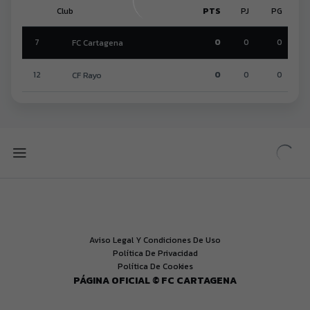
Club
PTS
PJ
PG
7
0
0
0
FC Cartagena
12
0
0
0
CF Rayo
Aviso Legal Y Condiciones De Uso
Política De Privacidad
Política De Cookies
PÁGINA OFICIAL © FC CARTAGENA