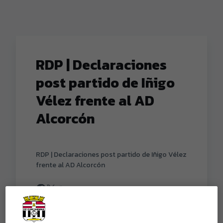
RDP | Declaraciones
post partido de Iñigo
Vélez frente al AD
Alcorcón
RDP | Declaraciones post partido de Iñigo Vélez
frente al AD Alcorcón
Copiar enlace