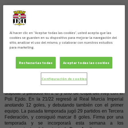
Carlos Gómez de Salazar Nieto
Al hacer clic en “Aceptar todas las cookies”, usted acepta que las
cookies se guarden en su dispositivo para mejorar la navegación del
El FC Cartagena informa que en el día de hoy ha llegado
sitio, analizar el uso del mismo, y colaborar con nuestros estudios
para marketing.
a un acuerdo con
Raúl Botía Férez
(Murcia, 26 de octubre
de 2001) como nueva incorporación para el filial, de cara a
la temporada 23/24.
Rechazarlas todas
Aceptar todas las cookies
Botía es un jugador que se desenvuelve tanto por los
extremos como en la media punta, zurdo y con mucha
Configuración de cookies
calidad. Formado en la cantera del Real Murcia, UD
Almería y Málaga CF, En la temporada 20/21 llegó a
disputar 3 partidos en 2ªB y uno de Copa del Rey con el
Poli Ejido. En la 21/22 regresó al Real Murcia Imperial
anotando 12 goles, y debutando también con el primer
equipo. La pasada temporada jugó 29 partidos en Tercera
Federación, y consiguió marcar 8 goles. Firma por una
temporada y se incorporará esta semana a los